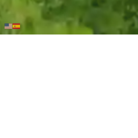
El Mejor
Destino
Nuestra
Finca Turística La Betulia Sevillana
está
ubicada en una de las montañas de Sevilla, al
norte del Valle del Cauca, siendo uno de sus
cuatro Pueblos Mágicos.
Además, forma parte del Paisaje Cultural
Cafetero; Patrimonio de la Humanidad
(UNESCO